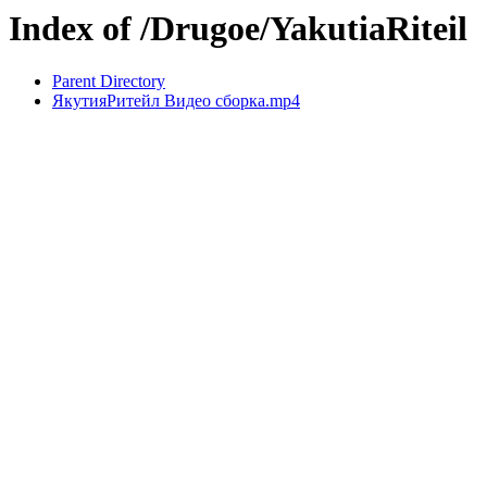
Index of /Drugoe/YakutiaRiteil
Parent Directory
ЯкутияРитейл Видео сборка.mp4