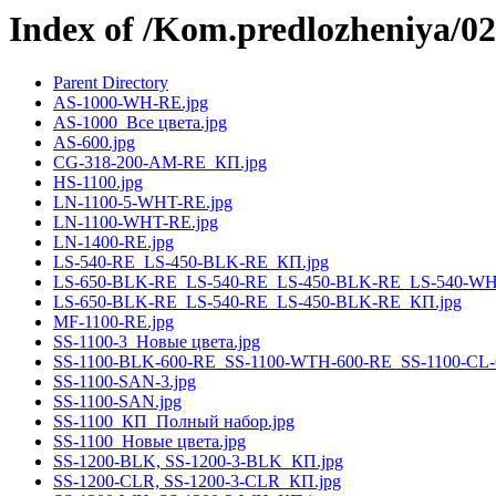
Index of /Kom.predlozheniya/
Parent Directory
AS-1000-WH-RE.jpg
AS-1000_Все цвета.jpg
AS-600.jpg
CG-318-200-AM-RE_КП.jpg
HS-1100.jpg
LN-1100-5-WHT-RE.jpg
LN-1100-WHT-RE.jpg
LN-1400-RE.jpg
LS-540-RE_LS-450-BLK-RE_КП.jpg
LS-650-BLK-RE_LS-540-RE_LS-450-BLK-RE_LS-540-WH
LS-650-BLK-RE_LS-540-RE_LS-450-BLK-RE_КП.jpg
MF-1100-RE.jpg
SS-1100-3_Новые цвета.jpg
SS-1100-BLK-600-RE_SS-1100-WTH-600-RE_SS-1100-CL-
SS-1100-SAN-3.jpg
SS-1100-SAN.jpg
SS-1100_КП_Полный набор.jpg
SS-1100_Новые цвета.jpg
SS-1200-BLK, SS-1200-3-BLK_КП.jpg
SS-1200-CLR, SS-1200-3-CLR_КП.jpg