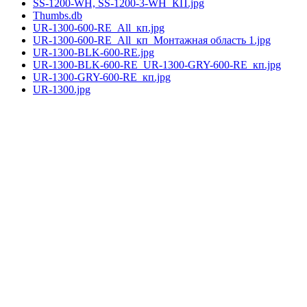
SS-1200-WH, SS-1200-3-WH_КП.jpg
Thumbs.db
UR-1300-600-RE_All_кп.jpg
UR-1300-600-RE_All_кп_Монтажная область 1.jpg
UR-1300-BLK-600-RE.jpg
UR-1300-BLK-600-RE_UR-1300-GRY-600-RE_кп.jpg
UR-1300-GRY-600-RE_кп.jpg
UR-1300.jpg