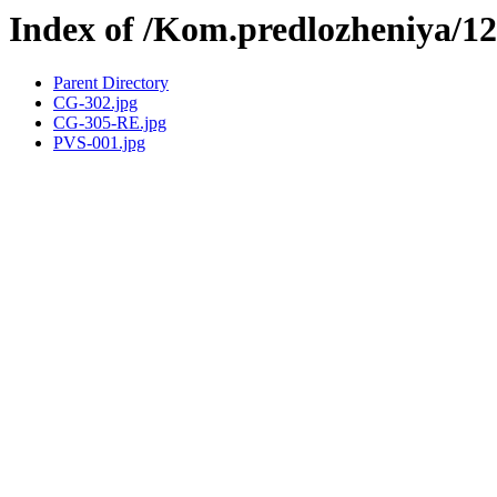
Index of /Kom.predlozheniya/
Parent Directory
CG-302.jpg
CG-305-RE.jpg
PVS-001.jpg