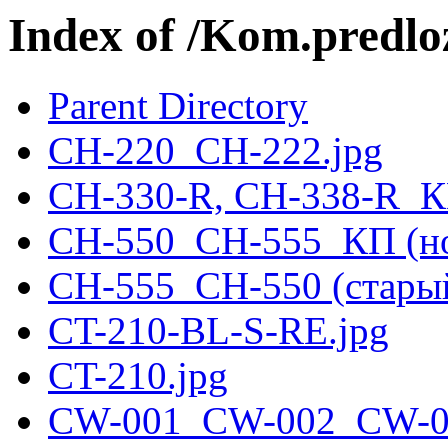
Index of /Kom.predl
Parent Directory
CH-220_CH-222.jpg
CH-330-R, CH-338-R_К
CH-550_CH-555_КП (но
CH-555_CH-550 (cтарый
CT-210-BL-S-RE.jpg
CT-210.jpg
CW-001_CW-002_CW-00