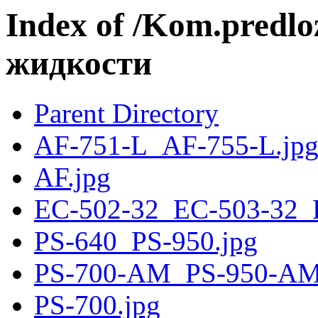
Index of /Kom.predl
жидкости
Parent Directory
AF-751-L_AF-755-L.jp
AF.jpg
EC-502-32_EC-503-32_
PS-640_PS-950.jpg
PS-700-AM_PS-950-AM
PS-700.jpg